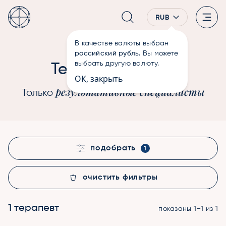
RUB
В качестве валюты выбран
—
Терапевты
Главная
российский рубль
. Вы можете
Души
выбрать другую валюту.
Терапевты
ОК, закрыть
результативные специалисты
Только
подобрать
1
очистить фильтры
1 терапевт
показаны 1–1 из 1