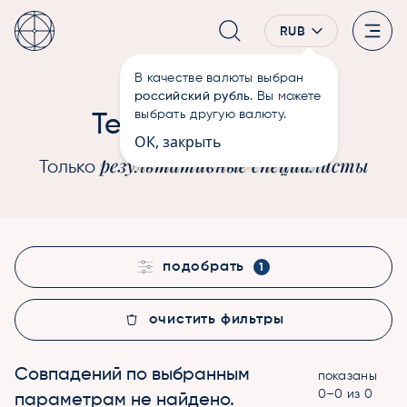
RUB
В качестве валюты выбран
—
Терапевты
Главная
российский рубль
. Вы можете
Души
выбрать другую валюту.
Терапевты
ОК, закрыть
результативные специалисты
Только
подобрать
1
очистить фильтры
Совпадений по выбранным
показаны
0–0 из 0
параметрам не найдено.