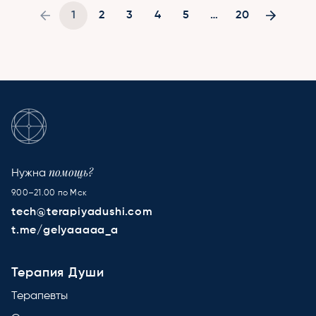
1
2
3
4
5
…
20
помощь?
Нужна
9.00–21.00 по Мск
tech@terapiyadushi.com
t.me/gelyaaaaa_a
Терапия Души
Терапевты