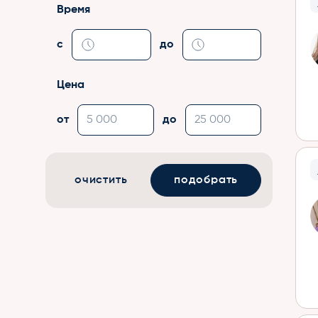
Время
с
до
Цена
от
до
очистить
подобрать