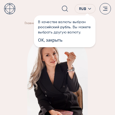
RUB
В качестве валюты выбран
—
—
Авсиевич Алеся
Главная
Терапевты
российский рубль
. Вы можете
выбрать другую валюту.
ОК, закрыть