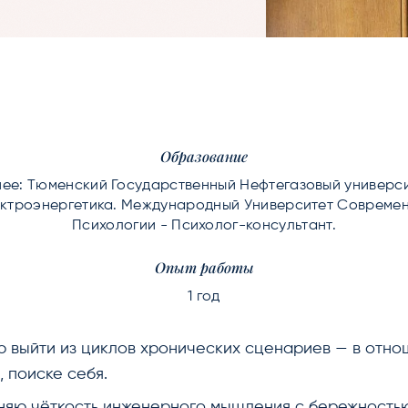
Образование
ее: Тюменский Государственный Нефтегазовый универси
ктроэнергетика. Международный Университет Совреме
Психологии - Психолог-консультант.
Опыт работы
1 год
 выйти из циклов хронических сценариев — в отно
, поиске себя.
яю чёткость инженерного мышления с бережность