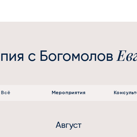
Ев
пия с Богомолов
Всё
Мероприятия
Консуль
Август