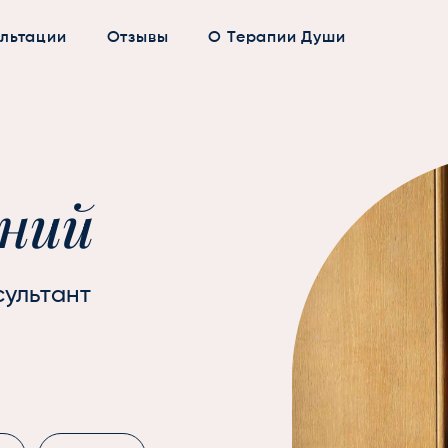
льтации
Отзывы
О Терапии Души
ений
сультант