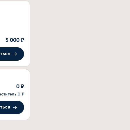
5 000 ₽
ться
0 ₽
еститель
0 ₽
ться