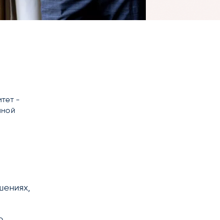
тет -
нной
шениях,
ю