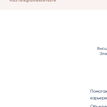
MAX
Telegram
Вконтакте
Высш
Эле
Помогаю
карьере
Объедин