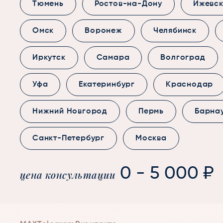
Тюмень
Ростов-на-Дону
Ижевс
Омск
Воронеж
Челябинск
Иркутск
Самара
Волгоград
Уфа
Екатеринбург
Краснодар
Нижний Новгород
Пермь
Барна
Санкт-Петербург
Москва
0 - 5 000 ₽
цена консультации