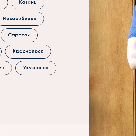
к
Казань
Новосибирск
Саратов
Красноярск
ул
Ульяновск