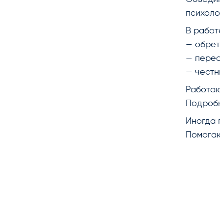
психоло
В работ
— обре
— перес
— честн
Работаю
Подробн
Иногда 
Помогаю