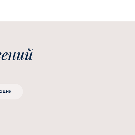
гений
тации