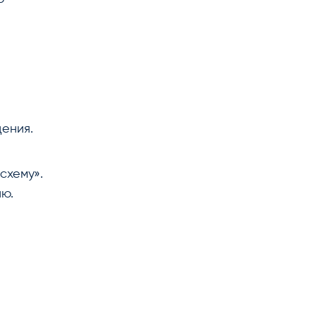
ения.
схему».
ию.