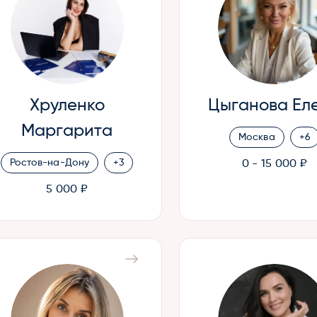
Хруленко
Цыганова Ел
Маргарита
Москва
+6
Ростов-на-Дону
+3
0 - 15 000 ₽
5 000 ₽