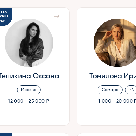
атор
чения
оду
Тепикина Оксана
Томилова Ир
Москва
Самара
+4
12 000 - 25 000 ₽
1 000 - 20 000 