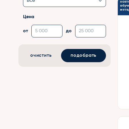
наст
обуч
мето
Цена
от
до
очистить
подобрать