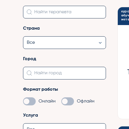
кур
обу
мет
Страна
Город
Формат работы
Онлайн
Офлайн
Услуга