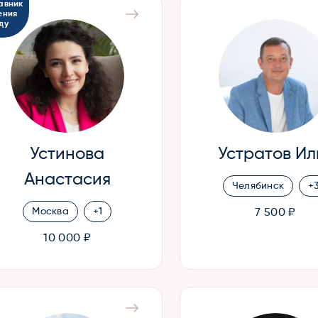
авник
ения
ду
Устинова
Устратов Ил
Анастасия
Челябинск
+
Москва
+1
7 500 ₽
10 000 ₽