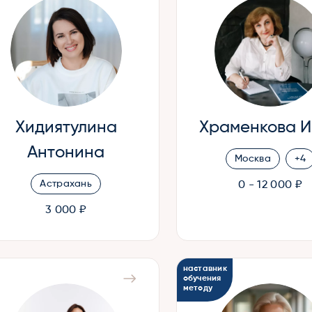
Хидиятулина
Храменкова 
Антонина
Москва
+4
Астрахань
0 - 12 000 ₽
3 000 ₽
наставник
обучения
методу