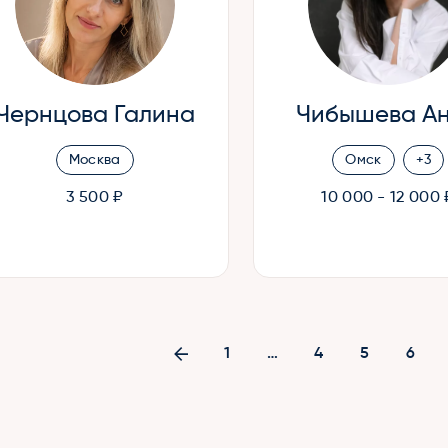
Чернцова Галина
Чибышева А
Москва
Омск
+3
3 500 ₽
10 000 - 12 000 
1
…
4
5
6