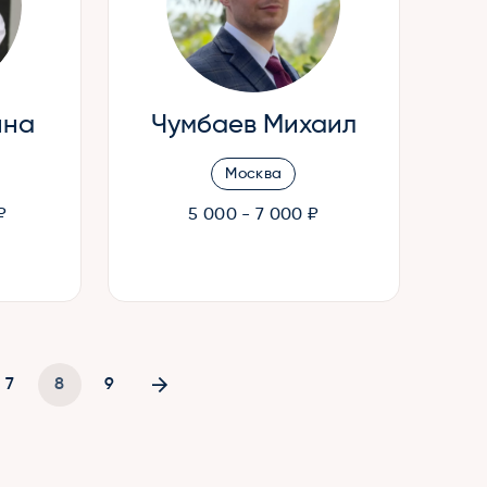
нна
Чумбаев Михаил
Москва
₽
5 000 - 7 000 ₽
7
8
9