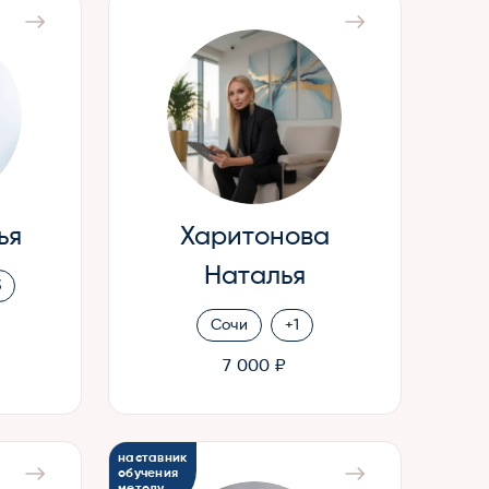
ья
Харитонова
Наталья
3
Сочи
+1
7 000 ₽
наставник
обучения