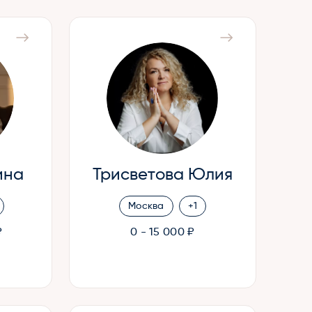
ина
Трисветова Юлия
Москва
+1
₽
0 - 15 000 ₽