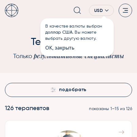
USD
В качестве валюты выбран
—
Терапевты
Главная
доллар США
. Вы можете
Души
выбрать другую валюту.
Терапевты
ОК, закрыть
результативные специалисты
Только
подобрать
126 терапевтов
показаны 1–15 из 126