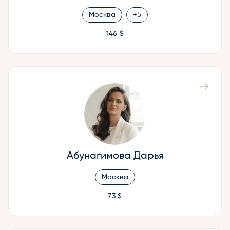
Москва
+5
146 $
Абунагимова Дарья
Москва
73 $