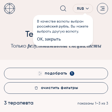
RUB
В качестве валюты выбран
—
Терапевты
Главная
российский рубль
. Вы можете
Души
выбрать другую валюту.
Терапевты
ОК, закрыть
результативные специалисты
Только
подобрать
1
очистить фильтры
3 терапевта
показаны 1–3 из 3