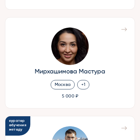
Мирхашимова Мастура
Москва
+1
5 000 ₽
куратор
обучения
методу