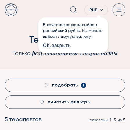
RUB
В качестве валюты выбран
—
Терапевты
Главная
российский рубль
. Вы можете
Души
выбрать другую валюту.
Терапевты
ОК, закрыть
результативные специалисты
Только
подобрать
1
очистить фильтры
5 терапевтов
показаны 1–5 из 5