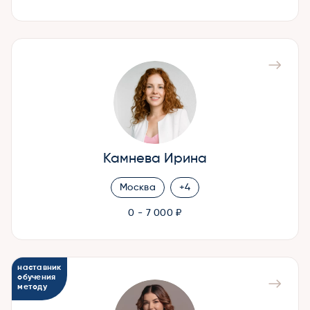
Камнева Ирина
Москва
+4
0 - 7 000 ₽
наставник
обучения
методу