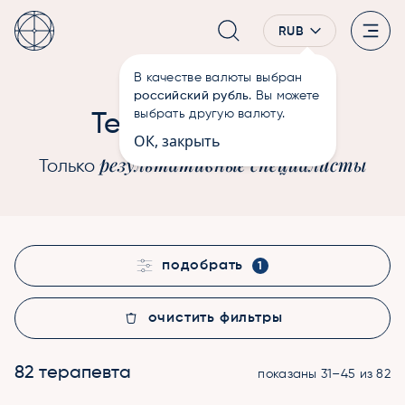
RUB
В качестве валюты выбран
—
Терапевты
Главная
российский рубль
. Вы можете
Души
выбрать другую валюту.
Терапевты
ОК, закрыть
результативные специалисты
Только
подобрать
1
очистить фильтры
82 терапевта
показаны 31–45 из 82