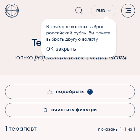
RUB
В качестве валюты выбран
—
Терапевты
Главная
российский рубль
. Вы можете
Души
выбрать другую валюту.
Терапевты
ОК, закрыть
результативные специалисты
Только
подобрать
1
очистить фильтры
1 терапевт
показаны 1–1 из 1