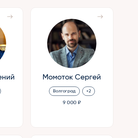
ений
Момоток Сергей
Волгоград
+2
9 000 ₽