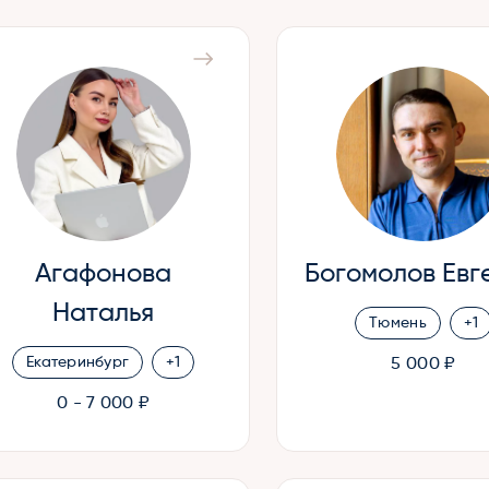
Агафонова
Богомолов Евг
Наталья
Тюмень
+1
Екатеринбург
+1
5 000 ₽
0 - 7 000 ₽