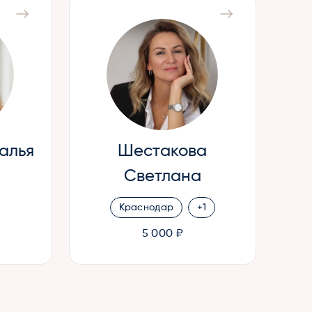
алья
Шестакова
Светлана
Краснодар
+1
5 000 ₽