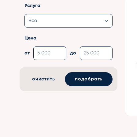
Услуга
Цена
от
до
очистить
подобрать