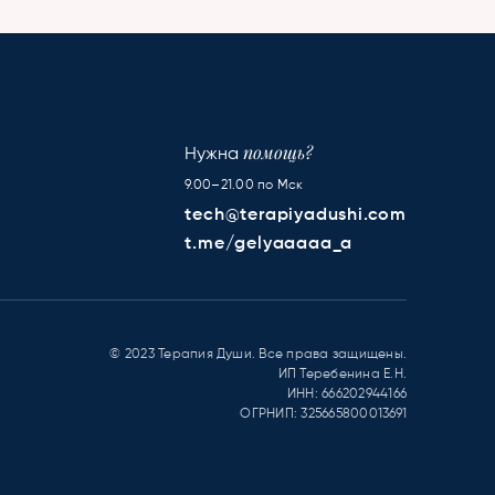
помощь?
Нужна
9.00–21.00 по Мск
tech@terapiyadushi.com
t.me/gelyaaaaa_a
© 2023 Терапия Души. Все права защищены.
ИП Теребенина Е.Н.
ИНН: 666202944166
ОГРНИП: 325665800013691