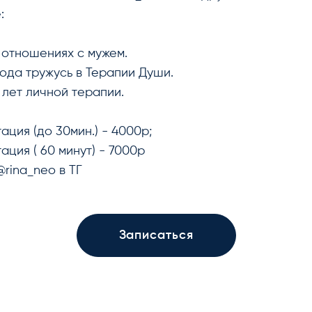
:
в отношениях с мужем.
года тружусь в Терапии Души.
 лет личной терапии.
ация (до 30мин.) - 4000р;
ация ( 60 минут) - 7000р
@rina_neo в ТГ
Записаться