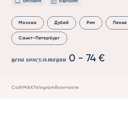
онлайн
офлайн
Москва
Дубай
Рим
Пенза
Санкт-Петербург
0 - 74 €
цена консультации
Сайт
MAX
Telegram
Вконтакте