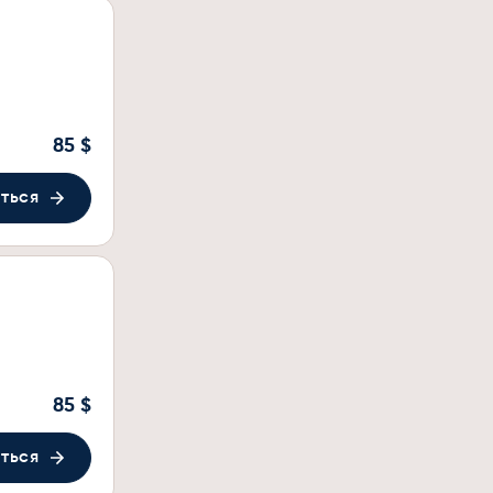
85 $
ться
85 $
ться