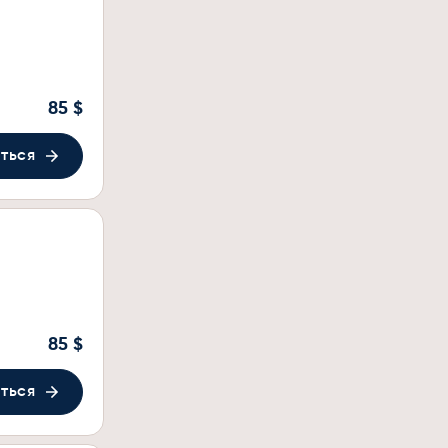
85 $
ться
85 $
ться