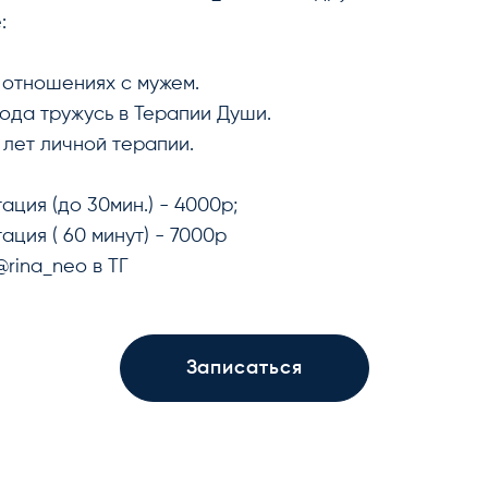
:
в отношениях с мужем.
года тружусь в Терапии Души.
 лет личной терапии.
ация (до 30мин.) - 4000р;
ация ( 60 минут) - 7000р
@rina_neo в ТГ
Записаться