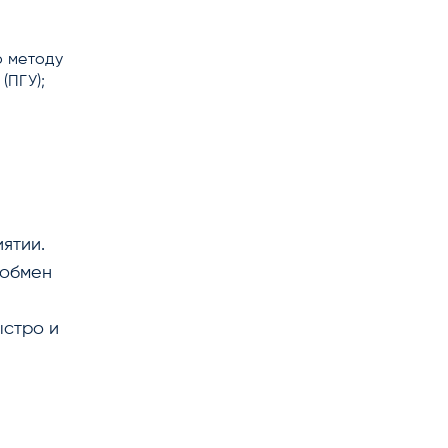
о методу
(ПГУ);
ятии.
 обмен
ыстро и