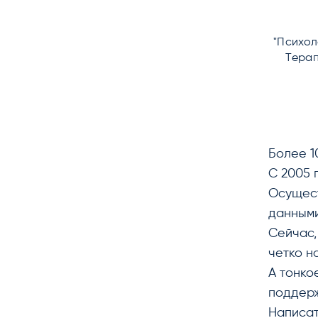
"Психол
Терап
Более 1
С 2005 
Осущест
данными
Сейчас,
четко н
А тонко
поддерж
Написат