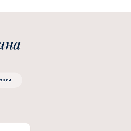
ина
тации