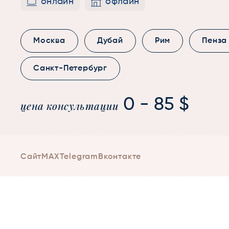
онлайн
офлайн
Москва
Дубай
Рим
Пенза
Санкт-Петербург
0 - 85 $
цена консультации
Сайт
MAX
Telegram
Вконтакте