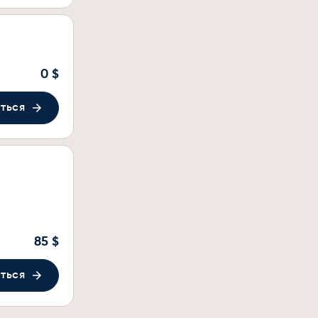
0 $
ться
85 $
ться